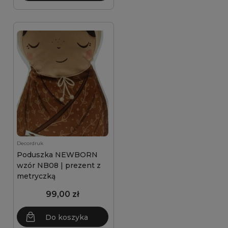
Decordruk
Poduszka NEWBORN
wzór NB08 | prezent z
metryczką
99,00 zł
Do koszyka