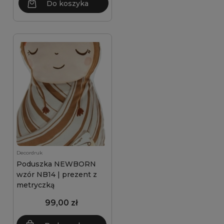
Do koszyka
Decordruk
Poduszka NEWBORN
wzór NB14 | prezent z
metryczką
99,00 zł