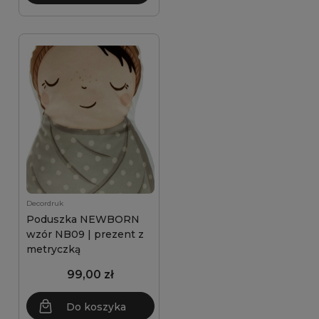
Decordruk
Poduszka NEWBORN
wzór NB09 | prezent z
metryczką
99,00 zł
Do koszyka