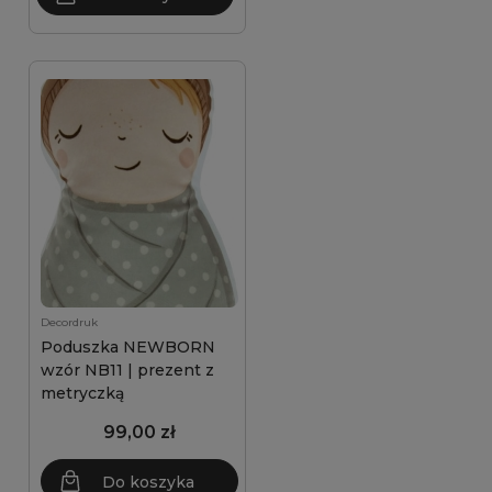
Decordruk
Poduszka NEWBORN
wzór NB11 | prezent z
metryczką
99,00 zł
Do koszyka