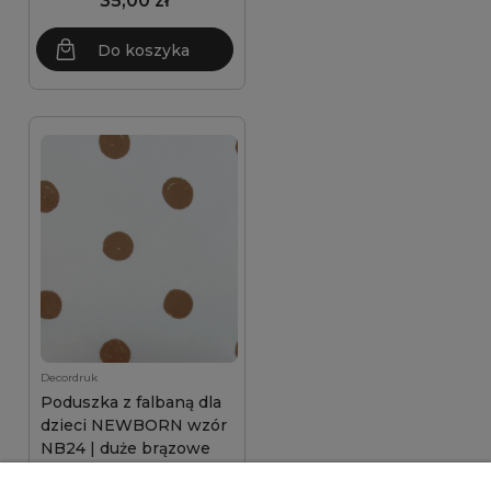
35,00 zł
Do koszyka
Decordruk
Poduszka z falbaną dla
dzieci NEWBORN wzór
NB24 | duże brązowe
kropki