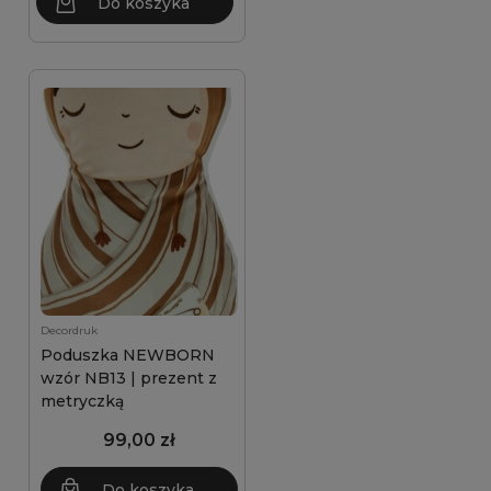
Do koszyka
Decordruk
Poduszka NEWBORN
wzór NB13 | prezent z
metryczką
99,00 zł
Do koszyka