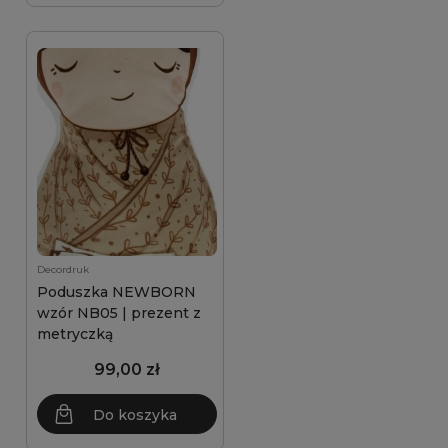
Decordruk
Poduszka NEWBORN
wzór NB05 | prezent z
metryczką
99,00 zł
Do koszyka