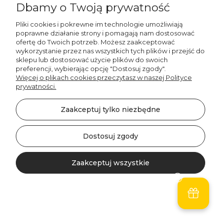
Dbamy o Twoją prywatność
47,00 zł
Pliki cookies i pokrewne im technologie umożliwiają
Do koszyka
poprawne działanie strony i pomagają nam dostosować
ofertę do Twoich potrzeb. Możesz zaakceptować
wykorzystanie przez nas wszystkich tych plików i przejść do
sklepu lub dostosować użycie plików do swoich
preferencji, wybierając opcję "Dostosuj zgody".
Więcej o plikach cookies przeczytasz w naszej Polityce
prywatności.
Zaakceptuj tylko niezbędne
Dostosuj zgody
Zaakceptuj wszystkie
Decordruk
Poduszka dla dzieci
NEWBORN wzór NB23 |
Kontakt
Szukaj
Konto
Koszyk
urocze roślinki na beżu