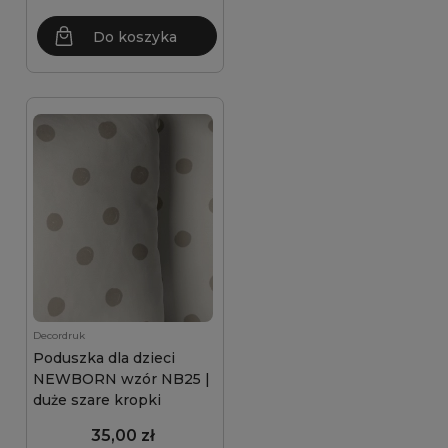
Do koszyka
Decordruk
Poduszka dla dzieci
NEWBORN wzór NB25 |
duże szare kropki
35,00 zł