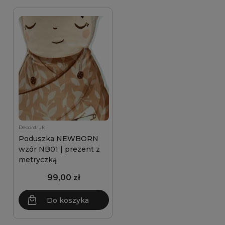
Decordruk
Poduszka NEWBORN
wzór NB01 | prezent z
metryczką
99,00 zł
Do koszyka