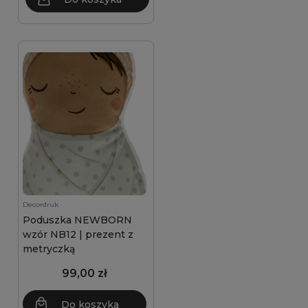
Decordruk
Poduszka NEWBORN
wzór NB12 | prezent z
metryczką
99,00 zł
Do koszyka