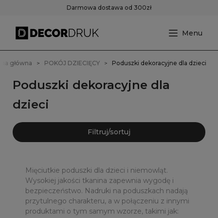
Darmowa dostawa od 300zł
ona główna
POKÓJ DZIECIĘCY
Poduszki dekoracyjne dla dzieci
Poduszki dekoracyjne dla
dzieci
Filtruj/sortuj
Mięciutkie poduszki dla dzieci i niemowląt.
Wysokiej jakości tkanina zapewnia wygodę i
bezpieczeństwo. Nadruki na poduszkach nadają
przytulnego charakteru, a w połączeniu z innymi
produktami o tym samym wzorze, takimi jak: