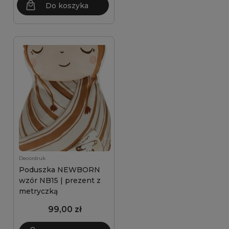
Do koszyka
Decordruk
Poduszka NEWBORN
wzór NB15 | prezent z
metryczką
99,00 zł