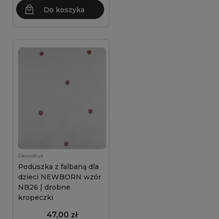
Do koszyka
Decordruk
Poduszka z falbaną dla
dzieci NEWBORN wzór
NB26 | drobne
kropeczki
47,00 zł