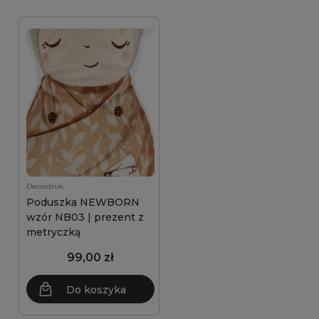
Decordruk
Poduszka NEWBORN
wzór NB03 | prezent z
metryczką
99,00 zł
Do koszyka