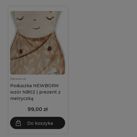
Decordruk
Poduszka NEWBORN
wzór NB02 | prezent z
metryczką
99,00 zł
Do koszyka