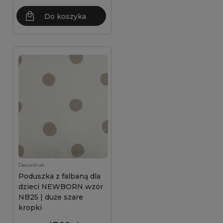
Do koszyka
Decordruk
Poduszka z falbaną dla
dzieci NEWBORN wzór
NB25 | duże szare
kropki