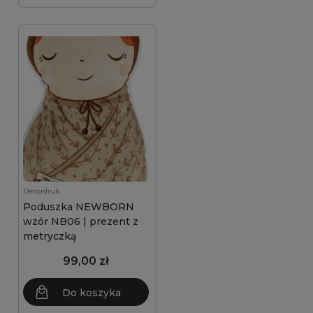
Decordruk
Poduszka NEWBORN
wzór NB06 | prezent z
metryczką
99,00 zł
Do koszyka