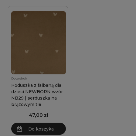
Decordruk
Poduszka z falbaną dla
dzieci NEWBORN wzór
NB29 | serduszka na
brązowym tle
47,00 zł
Do koszyka