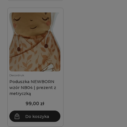
Decordruk
Poduszka NEWBORN
wzór NB04 | prezent z
metryczką
99,00 zł
Do koszyka