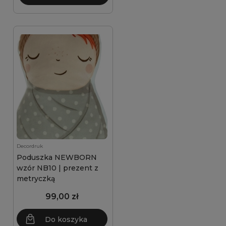
Decordruk
Poduszka NEWBORN
wzór NB10 | prezent z
metryczką
99,00 zł
Do koszyka