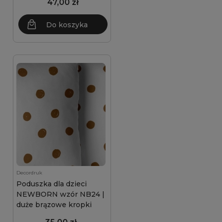
47,00 zł
Do koszyka
Decordruk
Poduszka dla dzieci
NEWBORN wzór NB24 |
duże brązowe kropki