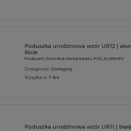
Poduszka urodzinowa wzór UR12 | ak
liście
Producent:
Decordruk
| Kod produktu:
POD_M_N1#UR12
Dostępność:
Dostępny
Wysyłka w:
7 dni
Poduszka urodzinowa wzór UR11 | biała