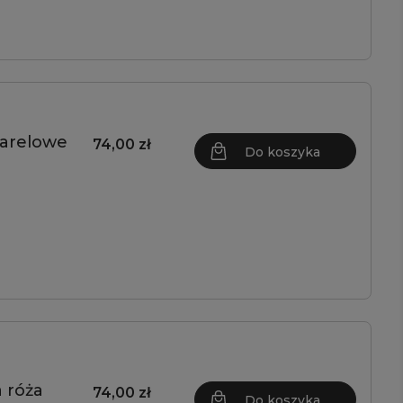
warelowe
74,00 zł
Do koszyka
 róża
74,00 zł
Do koszyka