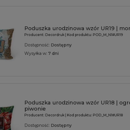
Poduszka urodzinowa wzór UR19 | mo
Producent:
Decordruk
| Kod produktu:
POD_M_N1#UR19
Dostępność:
Dostępny
Wysyłka w:
7 dni
Poduszka urodzinowa wzór UR18 | og
piwonie
Producent:
Decordruk
| Kod produktu:
POD_M_N1#UR18
Dostępność:
Dostępny