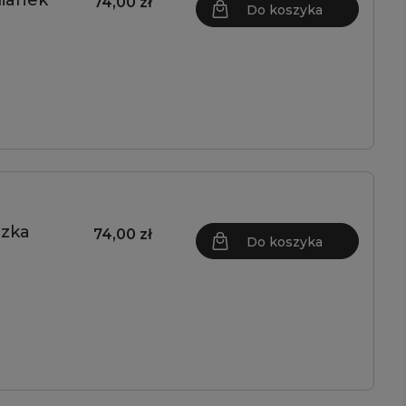
mianek
74,00 zł
Do koszyka
ązka
74,00 zł
Do koszyka