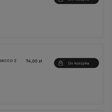
secco z
74,00 zł
Do koszyka