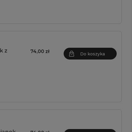
k z
74,00 zł
Do koszyka