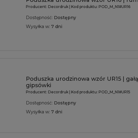
Poduszka urodzinowa wzór UR16 | ru
Producent:
Decordruk
| Kod produktu:
POD_M_N1#UR16
Dostępność:
Dostępny
Wysyłka w:
7 dni
Poduszka urodzinowa wzór UR15 | gał
gipsówki
Producent:
Decordruk
| Kod produktu:
POD_M_N1#UR15
Dostępność:
Dostępny
Wysyłka w:
7 dni