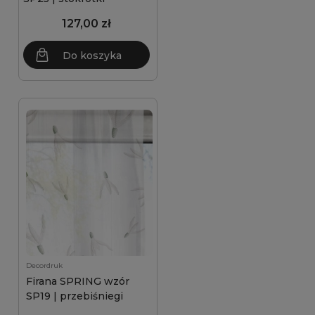
127,00 zł
Do koszyka
Decordruk
Firana SPRING wzór
SP19 | przebiśniegi