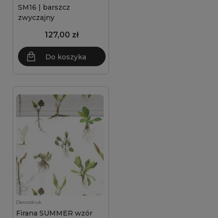
SM16 | barszcz
zwyczajny
127,00 zł
Do koszyka
Decordruk
Firana SUMMER wzór