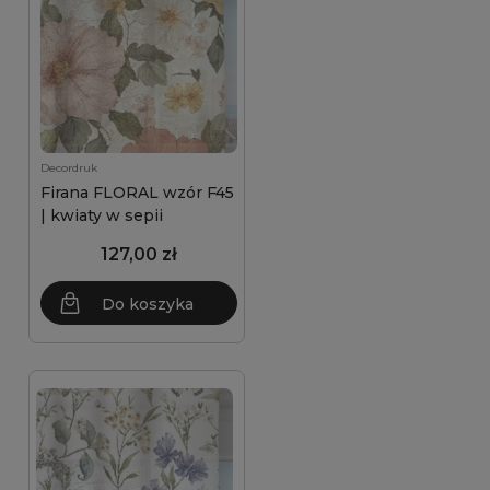
Decordruk
Firana FLORAL wzór F45
| kwiaty w sepii
127,00 zł
Do koszyka