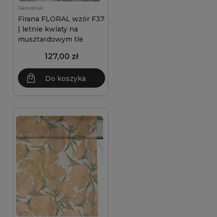
Decordruk
Firana FLORAL wzór F37
| letnie kwiaty na
musztardowym tle
127,00 zł
Do koszyka