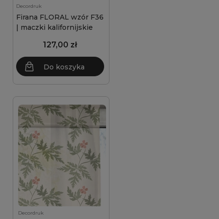
Decordruk
Firana FLORAL wzór F36
| maczki kalifornijskie
127,00 zł
Do koszyka
Decordruk