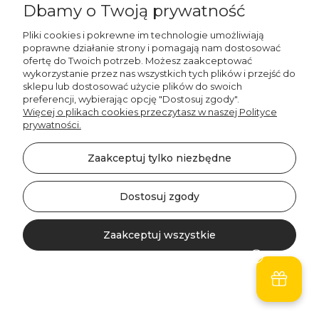
Dbamy o Twoją prywatność
Do koszyka
Pliki cookies i pokrewne im technologie umożliwiają
poprawne działanie strony i pomagają nam dostosować
ofertę do Twoich potrzeb. Możesz zaakceptować
wykorzystanie przez nas wszystkich tych plików i przejść do
sklepu lub dostosować użycie plików do swoich
preferencji, wybierając opcję "Dostosuj zgody".
Więcej o plikach cookies przeczytasz w naszej Polityce
prywatności.
Zaakceptuj tylko niezbędne
Dostosuj zgody
Decordruk
Zaakceptuj wszystkie
Firana SPRING wzór
SP28 | kwitnąca wiśnia
127,00 zł
Kontakt
Szukaj
Konto
Koszyk