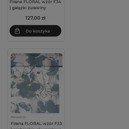
Firana FLORAL wzór F34
| gałązki żurawiny
127,00 zł
Do koszyka
Decordruk
Firana FLORAL wzór F33