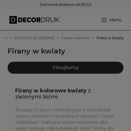
Darmowa dostawa od 300zł
ówna
DEKORACJE OKIENNE
Firany woalowe
Firany w kwiaty
Firany w kwiaty
Filtruj/sortuj
Firany w kolorowe kwiaty
z
zielonymi liśćmi
Znudziły Ci się już minimalistyczne wnętrza lub
surowy charakter industrialnych aranżacji? Lubisz
zaskakiwać i traktujesz swoje mieszkanie jako
wyraz swojego indywidualnego stylu? Mamy dla