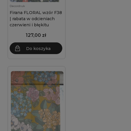
Decordruk
Firana FLORAL wzór F38
| rabata w odcieniach
czerwieni i błękitu
127,00 zł
Do koszyka