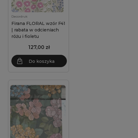
Decordruk
Firana FLORAL wzór F41
| rabata w odcieniach
różu i fioletu
127,00 zł
Do koszyka