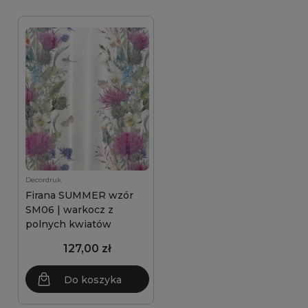
Decordruk
Firana SUMMER wzór
SM06 | warkocz z
polnych kwiatów
127,00 zł
Do koszyka