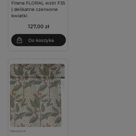
Firana FLORAL wzór F35
| delikatne czerwone
kwiatki
127,00 zł
Do koszyka
Decordruk