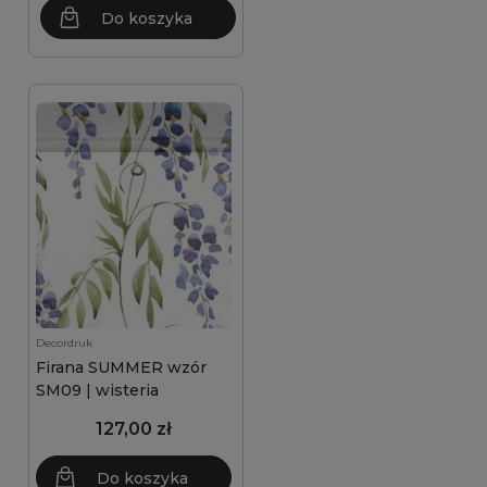
Do koszyka
Decordruk
Firana SUMMER wzór
SM09 | wisteria
127,00 zł
Do koszyka