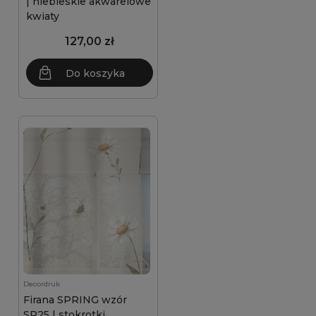
| niebieskie akwarelowe
kwiaty
127,00 zł
Do koszyka
Decordruk
Firana SPRING wzór
SP25 | stokrotki