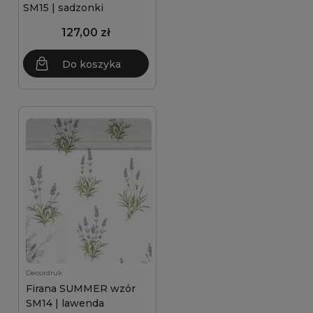
SM15 | sadzonki
127,00 zł
Do koszyka
Decordruk
Firana SUMMER wzór
SM14 | lawenda