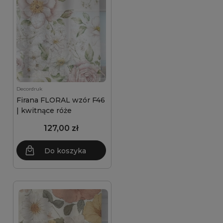
Decordruk
Firana FLORAL wzór F46
| kwitnące róże
127,00 zł
Do koszyka