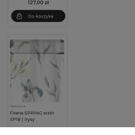
127,00 zł
Do koszyka
Decordruk
Firana SPRING wzór
SP18 | irysy
127,00 zł