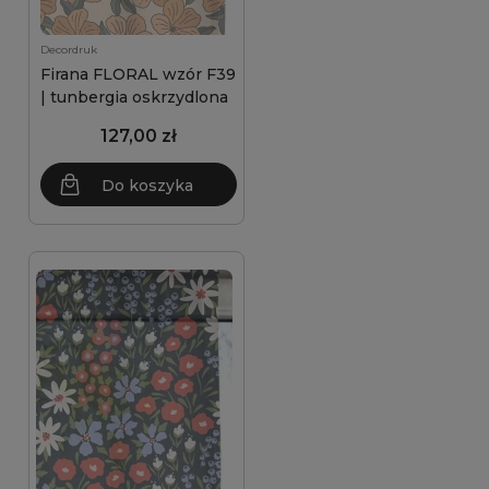
Decordruk
Firana FLORAL wzór F39
| tunbergia oskrzydlona
127,00 zł
Do koszyka