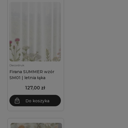
Decordruk
Firana SUMMER wzór
SM01 | letnia łąka
127,00 zł
Do koszyka