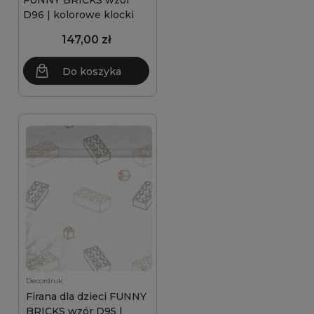
FUNNY BRICKS wzór
D96 | kolorowe klocki
147,00 zł
Do koszyka
Decordruk
Firana dla dzieci FUNNY
BRICKS wzór D95 |