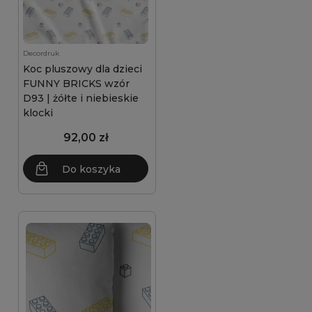
Decordruk
Koc pluszowy dla dzieci
FUNNY BRICKS wzór
D93 | żółte i niebieskie
klocki
92,00 zł
Do koszyka