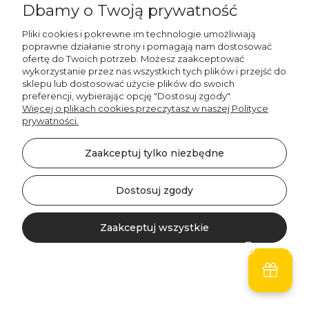
Dbamy o Twoją prywatność
Pliki cookies i pokrewne im technologie umożliwiają
poprawne działanie strony i pomagają nam dostosować
ofertę do Twoich potrzeb. Możesz zaakceptować
wykorzystanie przez nas wszystkich tych plików i przejść do
sklepu lub dostosować użycie plików do swoich
Decordruk
preferencji, wybierając opcję "Dostosuj zgody".
Poduszka dla dzieci
Więcej o plikach cookies przeczytasz w naszej Polityce
UNIQUE JOURNEY wzór
prywatności.
D77 | roboty na
granatowym tle
Zaakceptuj tylko niezbędne
35,00 zł
Dostosuj zgody
Do koszyka
Zaakceptuj wszystkie
Kontakt
Szukaj
Konto
Koszyk