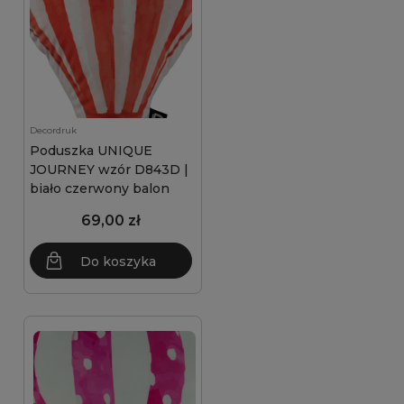
Decordruk
Poduszka UNIQUE
JOURNEY wzór D843D |
biało czerwony balon
69,00 zł
Do koszyka