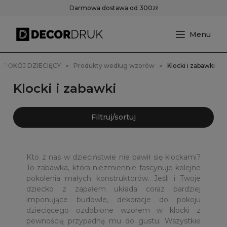
Darmowa dostawa od 300zł
POKÓJ DZIECIĘCY
Produkty według wzorów
Klocki i zabawki
Klocki i zabawki
Filtruj/sortuj
Kto z nas w dzieciństwie nie bawił się klockami?
To zabawka, która niezmiennie fascynuje kolejne
pokolenia małych konstruktorów. Jeśli i Twoje
dziecko z zapałem układa coraz bardziej
imponujące budowle, dekoracje do pokoju
dziecięcego ozdobione wzorem w klocki z
pewnością przypadną mu do gustu. Wszystkie