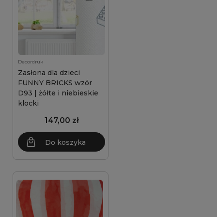
Decordruk
Zasłona dla dzieci
FUNNY BRICKS wzór
D93 | żółte i niebieskie
klocki
147,00 zł
Do koszyka