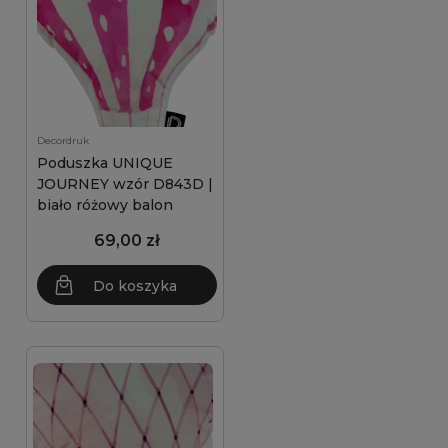
Decordruk
Poduszka UNIQUE
JOURNEY wzór D843D |
biało różowy balon
69,00 zł
Do koszyka