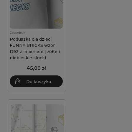
Decordruk
Poduszka dla dzieci
FUNNY BRICKS wzór
D93 z imieniem | żółte i
niebieskie klocki
45,00 zł
Do koszyka