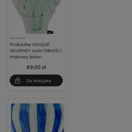
Decordruk
Poduszka UNIQUE
JOURNEY wzór D843D |
miętowy balon
69,00 zł
Do koszyka