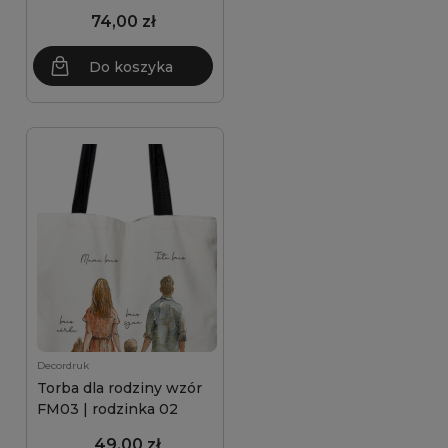
74,00 zł
Do koszyka
Decordruk
Torba dla rodziny wzór
FM03 | rodzinka 02
49,00 zł