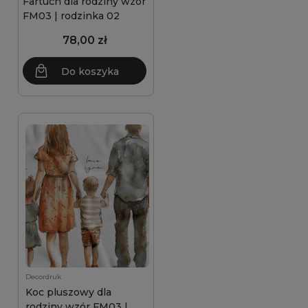
Fartuch dla rodziny wzór
FM03 | rodzinka 02
78,00 zł
Do koszyka
Decordruk
Koc pluszowy dla
rodziny wzór FM03 |