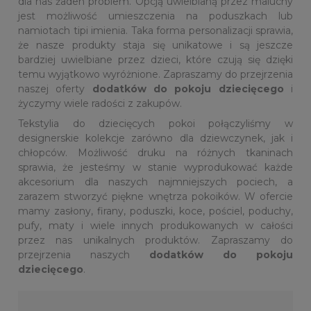
dla nas żaden problem. Opcją uwielbianą przez maluchy
jest możliwość umieszczenia na poduszkach lub
namiotach tipi imienia. Taka forma personalizacji sprawia,
że nasze produkty staja się unikatowe i są jeszcze
bardziej uwielbiane przez dzieci, które czują się dzięki
temu wyjątkowo wyróżnione. Zapraszamy do przejrzenia
naszej oferty
dodatków do pokoju dziecięcego
i
życzymy wiele radości z zakupów.
Tekstylia do dziecięcych pokoi połączyliśmy w
designerskie kolekcje zarówno dla dziewczynek, jak i
chłopców. Możliwość druku na różnych tkaninach
sprawia, że jesteśmy w stanie wyprodukować każde
akcesorium dla naszych najmniejszych pociech, a
zarazem stworzyć piękne wnętrza pokoików. W ofercie
mamy zasłony, firany, poduszki, koce, pościel, poduchy,
pufy, maty i wiele innych produkowanych w całości
przez nas unikalnych produktów. Zapraszamy do
przejrzenia naszych
dodatków do pokoju
dziecięcego
.