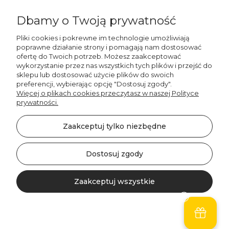
Dbamy o Twoją prywatność
Pliki cookies i pokrewne im technologie umożliwiają
poprawne działanie strony i pomagają nam dostosować
ofertę do Twoich potrzeb. Możesz zaakceptować
887 750 445
wykorzystanie przez nas wszystkich tych plików i przejść do
536 346 177
sklepu lub dostosować użycie plików do swoich
preferencji, wybierając opcję "Dostosuj zgody".
Więcej o plikach cookies przeczytasz w naszej Polityce
prywatności.
Zaakceptuj tylko niezbędne
©2026 Wszelkie Prawa Zastrzeżone | DECORDRUK
Szablon Minimalist by
Ecommercy
Dostosuj zgody
Zaakceptuj wszystkie
Pokaż pełną wersję strony