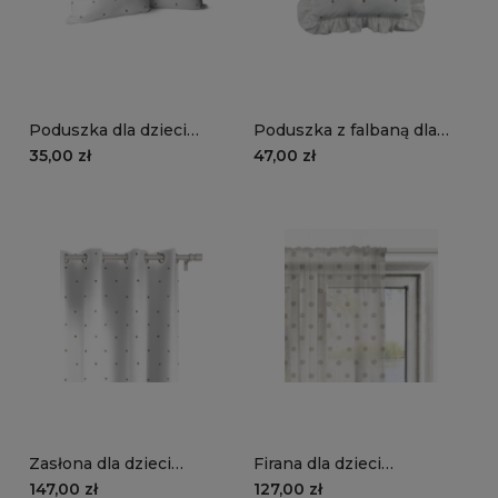
Poduszka dla dzieci
Poduszka z falbaną dla
NEWBORN wzór NB26 |
dzieci NEWBORN wzór
35,00 zł
47,00 zł
drobne kropeczki
NB26 | drobne kropeczki
Zasłona dla dzieci
Firana dla dzieci
NEWBORN wzór NB26 |
NEWBORN wzór NB25 |
147,00 zł
127,00 zł