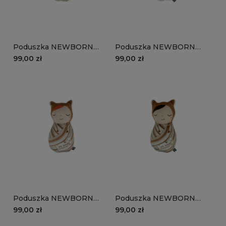
Poduszka NEWBORN
Poduszka NEWBORN
wzór NB16 | prezent z
wzór NB15 | prezent z
99,00 zł
99,00 zł
metryczką
metryczką
Poduszka NEWBORN
Poduszka NEWBORN
wzór NB14 | prezent z
wzór NB13 | prezent z
99,00 zł
99,00 zł
metryczką
metryczką