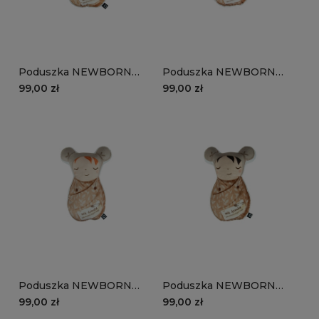
Poduszka NEWBORN
Poduszka NEWBORN
wzór NB04 | prezent z
wzór NB03 | prezent z
99,00 zł
99,00 zł
metryczką
metryczką
Poduszka NEWBORN
Poduszka NEWBORN
wzór NB02 | prezent z
wzór NB01 | prezent z
99,00 zł
99,00 zł
metryczką
metryczką