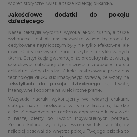
w prehistoryczny świat, a także kolekcję piłkarską.
Jakościowe dodatki do pokoju
dziecięcego
Nasze tekstylia wyróżnia wysoka jakość tkanin, a także
wykonania. Jest dla nas niezwykle ważne, by produkty
dedykowane najmłodszym były nie tylko efektowne, ale
również idealnie wykończone i uszyte z certyfikowanych
tkanin. Certyfikacja gwarantuje, że produkty nie zawierają
szkodliwych substancji chemicznych i są bezpieczne dla
delikatnej skóry dziecka. Z kolei zastosowana przez nas
technologia druku sublimacyjnego sprawia, że wzory na
tekstyliach do pokoju dziecięcego
są trwałe,
intensywne i odporne na wielokrotne pranie.
Wszystkie nadruki wykonujemy we własnej drukarni,
dlatego nasze możliwości w tym zakresie są bardzo
duże. Z powodzeniem możemy dopasować każdy wzór
z naszej oferty do Twoich indywidualnych potrzeb.
Zmiana koloru czy edycja wzoru w taki sposób, by
najlepiej pasował do wnętrza pokoju Twojego dziecka to