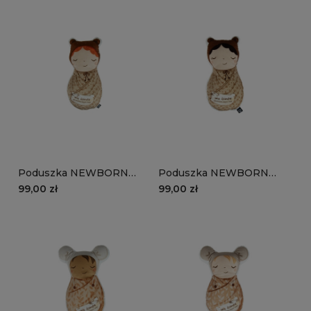
Poduszka NEWBORN
Poduszka NEWBORN
wzór NB06 | prezent z
wzór NB05 | prezent z
99,00 zł
99,00 zł
metryczką
metryczką