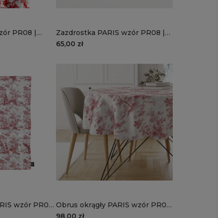
zór PR08 |
Zazdrostka PARIS wzór PR08 |
łek
romantyczny zaułek
65,00 zł
ARIS wzór PR07
Obrus okrągły PARIS wzór PR07
| francuski sen
98,00 zł