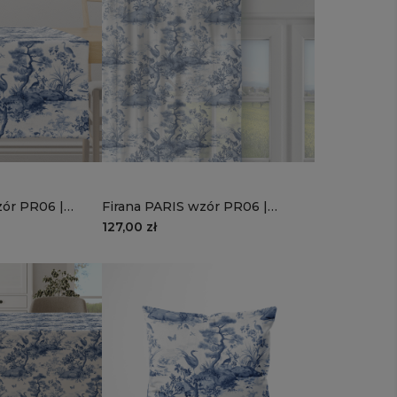
zór PR06 |
Firana PARIS wzór PR06 |
bajkowy ogród
127,00 zł