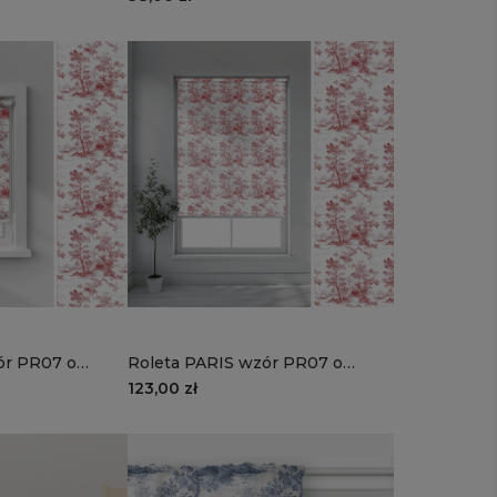
ór PR07 o
Roleta PARIS wzór PR07 o
 | francuski sen
wysokości 220 cm | francuski
123,00 zł
sen