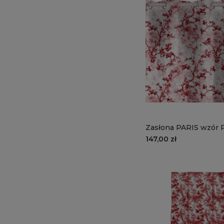
Zasłona PARIS wzór 
kwiat wiśni
147,00 zł