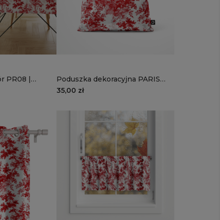
r PR08 |
Poduszka dekoracyjna PARIS
łek
wzór PR08 | romantyczny zaułek
35,00 zł