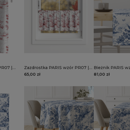
PR07 |
Zazdrostka PARIS wzór PR07 |
Bieżnik PARIS w
francuski sen
bajkowy ogród
65,00 zł
81,00 zł