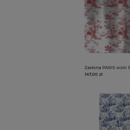
Zasłona PARIS wzór 
francuski sen
147,00 zł