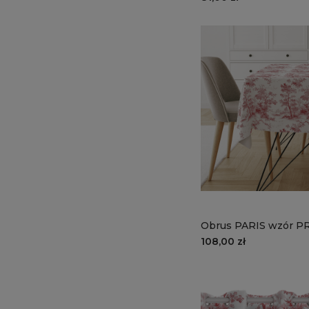
Obrus PARIS wzór PR
francuski sen
108,00 zł