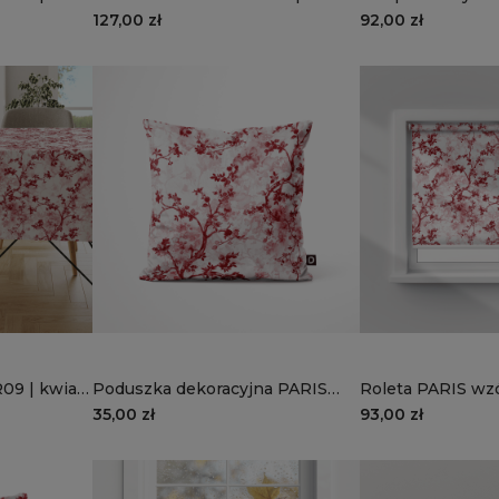
wiśni
| kwiat wiśni
127,00 zł
92,00 zł
09 | kwiat
Poduszka dekoracyjna PARIS
Roleta PARIS wz
wzór PR09 | kwiat wiśni
wysokości 150 cm
35,00 zł
93,00 zł