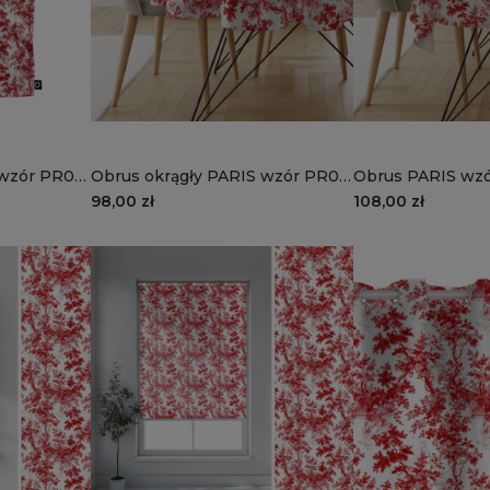
 wzór PR08
Obrus okrągły PARIS wzór PR08
Obrus PARIS wzó
| romantyczny zaułek
romantyczny zau
98,00 zł
108,00 zł