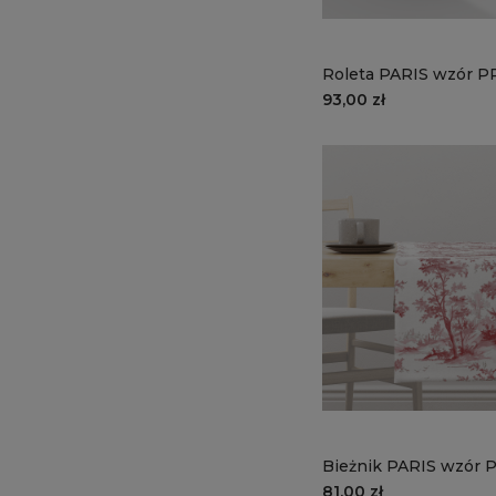
Roleta PARIS wzór P
wysokości 150 cm | 
93,00 zł
zaułek
Bieżnik PARIS wzór 
francuski sen
81,00 zł