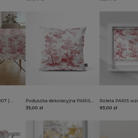
07 |
Poduszka dekoracyjna PARIS
Roleta PARIS wz
wzór PR07 | francuski sen
wysokości 150 cm
35,00 zł
93,00 zł