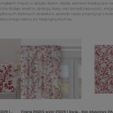
miękkich miłych w dotyku tkanin. Każdy element kolekcji jest nie
która dodaje wnętrzu spokoju, klasy oraz ponadczasowości i eleg
tkowych stylowych dodatków, sprawdź nasze propozycje z kolekcji
stycznego salonu po tradycyjną kuchnię.
PR09 |
Firana PARIS wzór PR09 | kwiat
Koc pluszowy P