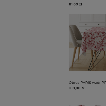
kwiat wiśni
81,00 zł
Obrus PARIS wzór PR
wiśni
108,00 zł