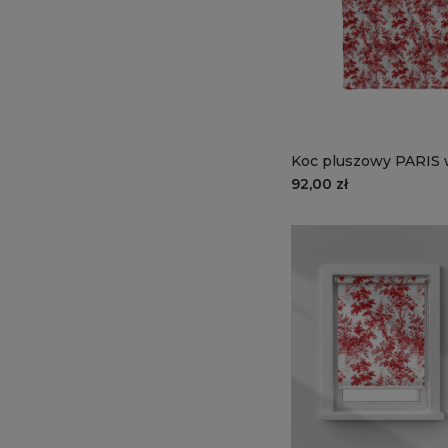
Koc pluszowy PARIS
| romantyczny zaułek
92,00 zł