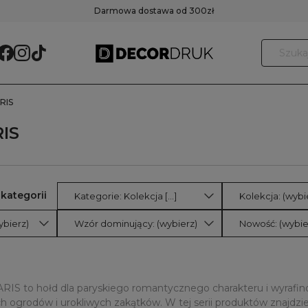
Darmowa dostawa od 300zł
RIS
RIS
Kategorie: Kolekcja [...]
Kolekcja: (wybi
ybierz)
Wzór dominujący: (wybierz)
Nowość: (wybie
RIS to hołd dla paryskiego romantycznego charakteru i wyrafi
h ogrodów i urokliwych zakątków. W tej serii produktów znajdz