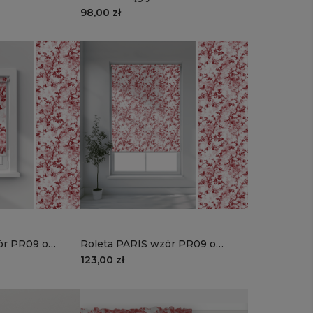
| kwiat wiśni
98,00 zł
ór PR09 o
Roleta PARIS wzór PR09 o
 | kwiat wiśni
wysokości 220 cm | kwiat wiśni
123,00 zł