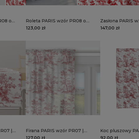
R08 o
Roleta PARIS wzór PR08 o
Zasłona PARIS w
romantyczny
wysokości 220 cm | romantyczny
romantyczny zau
123,00 zł
147,00 zł
zaułek
PR07 |
Firana PARIS wzór PR07 |
Koc pluszowy P
francuski sen
| francuski sen
127,00 zł
92,00 zł