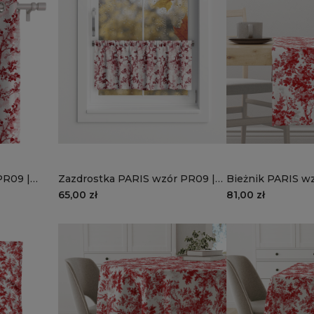
PR09 |
Zazdrostka PARIS wzór PR09 |
Bieżnik PARIS w
kwiat wiśni
romantyczny zau
65,00 zł
81,00 zł