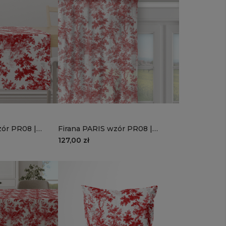
zór PR08 |
Firana PARIS wzór PR08 |
łek
romantyczny zaułek
127,00 zł