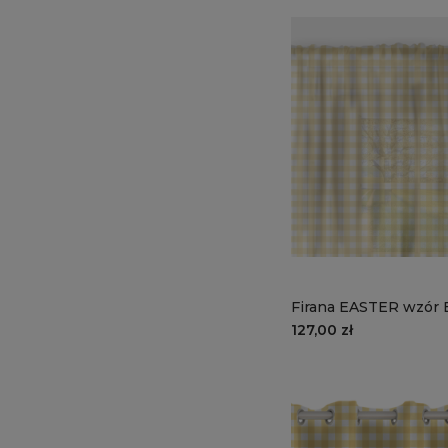
Firana EASTER wzór 
słoneczna kratka
127,00 zł