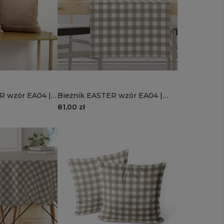
R wzór EA04 |
Bieżnik EASTER wzór EA04 |
piaskowa kratka
81,00 zł