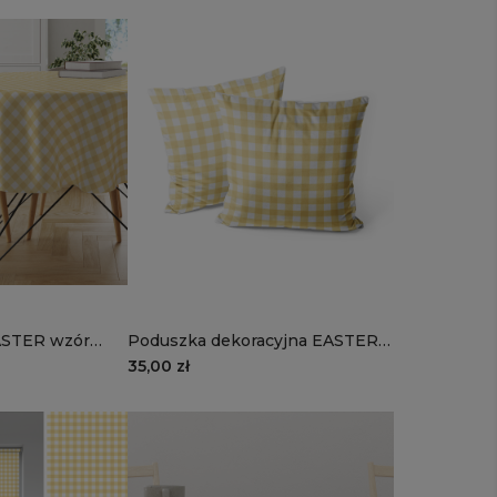
ASTER wzór
Poduszka dekoracyjna EASTER
 kratka
wzór EA01 | słoneczna kratka
35,00 zł