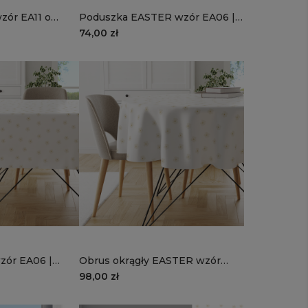
zór EA11 o
Poduszka EASTER wzór EA06 |
 | żółte
wiosenne białe kwiaty
74,00 zł
zór EA06 |
Obrus okrągły EASTER wzór
wiaty
EA06 | wiosenne białe kwiaty
98,00 zł