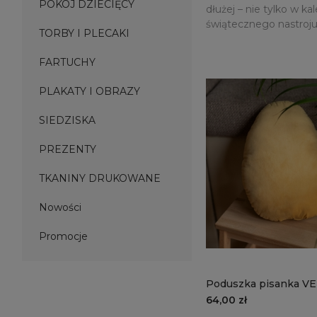
POKÓJ DZIECIĘCY
dłużej – nie tylko w k
świątecznego nastroju 
TORBY I PLECAKI
FARTUCHY
PLAKATY I OBRAZY
SIEDZISKA
PREZENTY
TKANINY DRUKOWANE
Nowości
Promocje
Poduszka pisanka V
VE2228 | słoneczny
64,00 zł