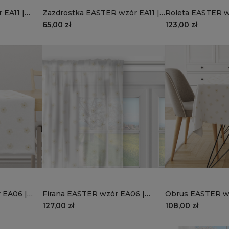
 EA11 |
Zazdrostka EASTER wzór EA11 |
Roleta EASTER w
żółte tulipany
wysokości 220 cm
65,00 zł
123,00 zł
tulipany
 EA06 |
Firana EASTER wzór EA06 |
Obrus EASTER w
y
wiosenne białe kwiatki
wiosenne białe k
127,00 zł
108,00 zł