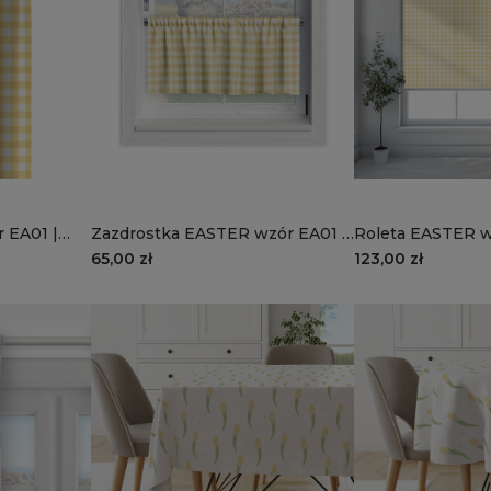
 EA01 |
Zazdrostka EASTER wzór EA01 |
Roleta EASTER w
słoneczna kratka
wysokości 220 c
65,00 zł
123,00 zł
kratka