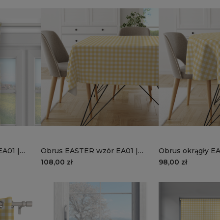
EA01 |
Obrus EASTER wzór EA01 |
Obrus okrągły E
słoneczna kratka
EA01 | słoneczna
108,00 zł
98,00 zł