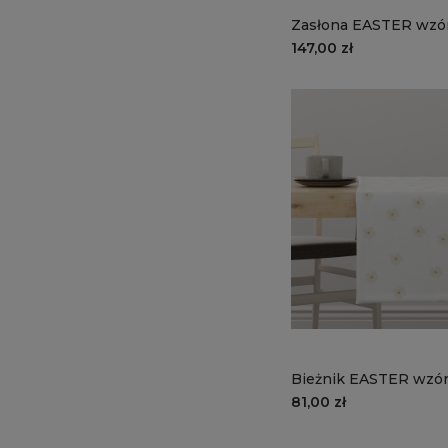
Zasłona EASTER wzór
żółte tulipany
147,00 zł
Bieżnik EASTER wzór
wiosenne białe kwiat
81,00 zł