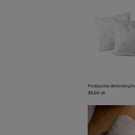
Poduszka dekoracyj
wzór EA06 | wiosenne
35,00 zł
kwiaty