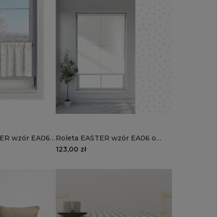
ER wzór EA06 |
Roleta EASTER wzór EA06 o
wiaty
wysokości 220 cm | wiosenne
123,00 zł
białe kwiaty