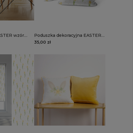
ASTER wzór
Poduszka dekoracyjna EASTER
any
wzór EA11 | żółte tulipany
35,00 zł