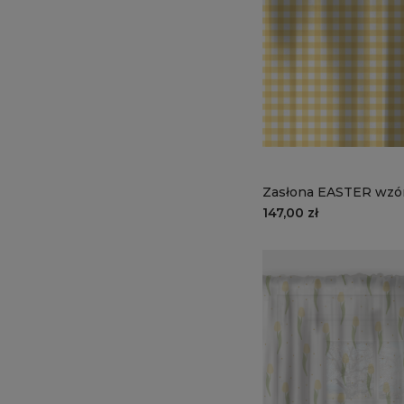
Zasłona EASTER wzór
słoneczna kratka
147,00 zł