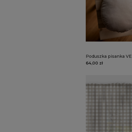
Poduszka pisanka V
VE2282 | piaskowy
64,00 zł