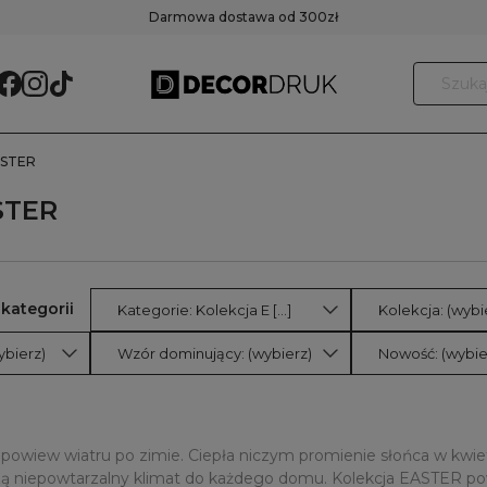
Darmowa dostawa od 300zł
ASTER
STER
Kategorie: Kolekcja E [...]
Kolekcja: (wybi
ybierz)
Wzór dominujący: (wybierz)
Nowość: (wybie
y powiew wiatru po zimie. Ciepła niczym promienie słońca w kwie
zą niepowtarzalny klimat do każdego domu. Kolekcja EASTER pow