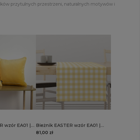
śników przytulnych przestrzeni, naturalnych motywów i
 wzór EA01 |
Bieżnik EASTER wzór EA01 |
słoneczna kratka
81,00 zł