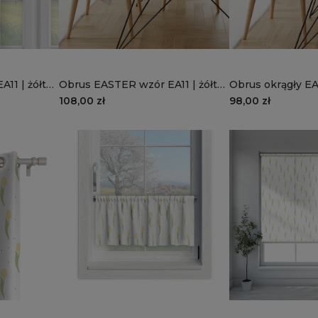
11 | żółte
Obrus EASTER wzór EA11 | żółte
Obrus okrągły E
tulipany
EA11 | żółte tulip
108,00 zł
98,00 zł