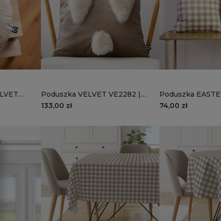
ELVET
Poduszka VELVET VE2282 |
Poduszka EASTE
piaskowy królik
piaskowa kratka
133,00 zł
74,00 zł