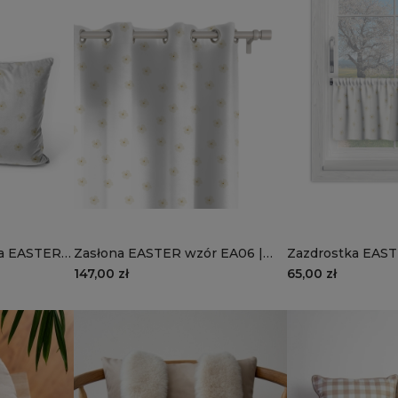
na EASTER
Zasłona EASTER wzór EA06 |
Zazdrostka EAST
 białe
wiosenne białe kwiaty
wiosenne białe k
147,00 zł
65,00 zł