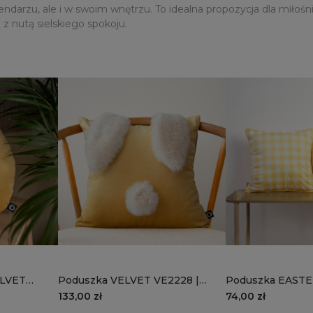
alendarzu, ale i w swoim wnętrzu. To idealna propozycja dla miło
z nutą sielskiego spokoju.
ELVET
Poduszka VELVET VE2228 |
Poduszka EASTER
słoneczny królik
słoneczna kratka
133,00 zł
74,00 zł