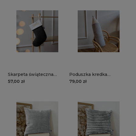
Skarpeta świąteczna
Poduszka kredka
MANCHESTER LN100 |
MANCHESTER LN86 |
57,00 zł
79,00 zł
czarny
szary