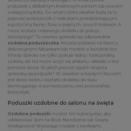
się jeszcze bardziej imponująco w towarzystwie
poduszek z delikatnym kwiatowym printem lub wzorem
w klasyczną kratę. Do wnętrz boho idealnie będą za to
pasować poduszeczki z nadrukami przedstawiającymi
egzotyczną faunę i florę w pięknych, żywych kolorach. A
może szukasz ciekawego dodatku do pokoju
dziecięcego? Tu również sprawdzi się odpowiednia
ozdobna poduszeczka
. Możesz postawić na fason z
dekoracyjnymi falbankami lub modele w kształcie liter.
Wtedy dziecko nie tylko zyskuje ładną i funkcjonalną
ozdobę, ale też może uczyć się alfabetu i składać z liter
pierwsze słowa. W jakich jeszcze typach wnętrza
sprawdzą się poduszki? W zasadzie w każdym! Kluczem
jest dobór koloru i kształtu dodatku do stylu
dominującego w pomieszczeniu oraz przewodniej
kolorystyki.
Poduszki ozdobne do salonu na święta
Ozdobne poduszki
możesz też wykorzystać, aby
udekorować dom na Boże Narodzenie lub Święta
Wielkanocne! Wybierając modele z reniferami,