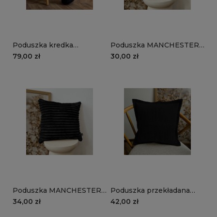
Poduszka kredka
Poduszka MANCHESTER
MANCHESTER LN100 |
LN100 | czarny
79,00 zł
30,00 zł
czarny
Poduszka MANCHESTER
Poduszka przekładana
TL100 | czarny
MANCHESTER LN100 |
34,00 zł
42,00 zł
czarny