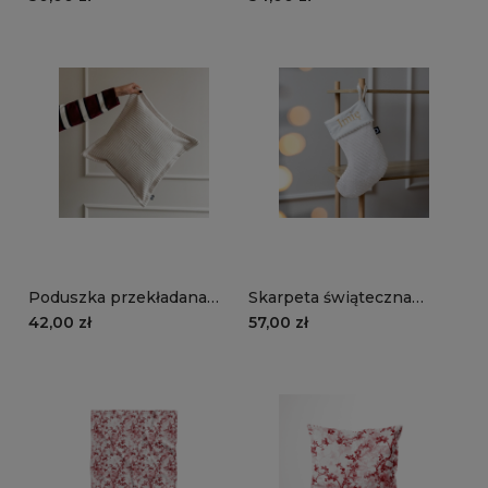
Poduszka przekładana
Skarpeta świąteczna
MANCHESTER LN01 |
MANCHESTER LN01 |
42,00 zł
57,00 zł
śmietankowy
śmietankowy