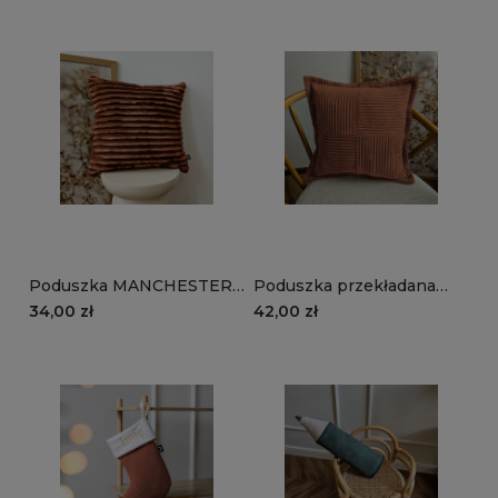
Poduszka MANCHESTER
Poduszka przekładana
TL52 | rudy
MANCHESTER LN52 |
34,00 zł
42,00 zł
rudy