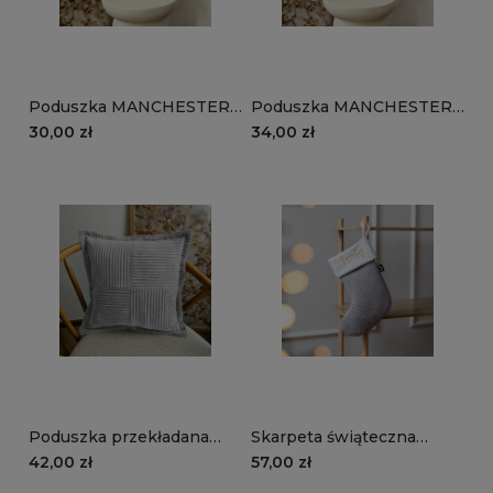
Poduszka MANCHESTER
Poduszka MANCHESTER
LN86 | szary
TL86 | szary
30,00 zł
34,00 zł
Poduszka przekładana
Skarpeta świąteczna
MANCHESTER LN86 |
MANCHESTER LN86 |
42,00 zł
57,00 zł
szary
szary