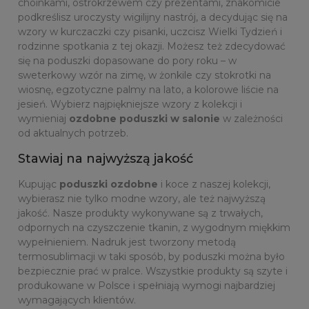
choinkami, ostrokrzewem czy prezentami, znakomicie
podkreślisz uroczysty wigilijny nastrój, a decydując się na
wzory w kurczaczki czy pisanki, uczcisz Wielki Tydzień i
rodzinne spotkania z tej okazji. Możesz też zdecydować
się na poduszki dopasowane do pory roku – w
sweterkowy wzór na zimę, w żonkile czy stokrotki na
wiosnę, egzotyczne palmy na lato, a kolorowe liście na
jesień. Wybierz najpiękniejsze wzory z kolekcji i
wymieniaj
ozdobne poduszki w salonie
w zależności
od aktualnych potrzeb.
Stawiaj na najwyższą jakość
Kupując
poduszki ozdobne
i koce z naszej kolekcji,
wybierasz nie tylko modne wzory, ale też najwyższą
jakość. Nasze produkty wykonywane są z trwałych,
odpornych na czyszczenie tkanin, z wygodnym miękkim
wypełnieniem. Nadruk jest tworzony metodą
termosublimacji w taki sposób, by poduszki można było
bezpiecznie prać w pralce. Wszystkie produkty są szyte i
produkowane w Polsce i spełniają wymogi najbardziej
wymagających klientów.