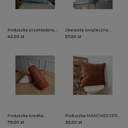
Poduszka przekładana
Skarpeta świąteczna
MANCHESTER LN75 |
MANCHESTER LN75 |
42,00 zł
57,00 zł
turkusowy
turkusowy
Poduszka kredka
Poduszka MANCHESTER
MANCHESTER LN52 |
LN52 | rudy
79,00 zł
30,00 zł
rudy