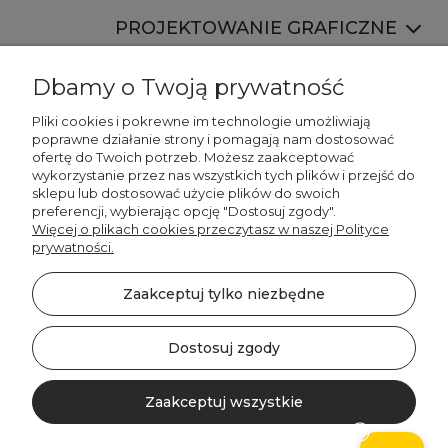
PROJEKTOWANIE GRAFICZNE
Dbamy o Twoją prywatność
Pliki cookies i pokrewne im technologie umożliwiają
poprawne działanie strony i pomagają nam dostosować
ofertę do Twoich potrzeb. Możesz zaakceptować
887 750 445
wykorzystanie przez nas wszystkich tych plików i przejść do
536 346 177
sklepu lub dostosować użycie plików do swoich
preferencji, wybierając opcję "Dostosuj zgody".
Więcej o plikach cookies przeczytasz w naszej Polityce
prywatności.
Zaakceptuj tylko niezbędne
©2026 Wszelkie Prawa Zastrzeżone | DECORDRUK
Szablon Minimalist by
Ecommercy
Dostosuj zgody
Zaakceptuj wszystkie