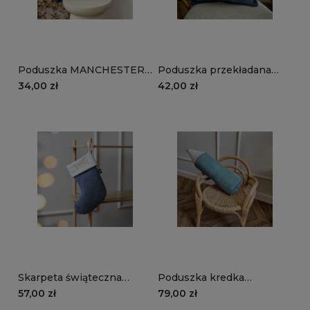
Poduszka MANCHESTER
Poduszka przekładana
TL77 | granatowy
MANCHESTER LN77 |
34,00 zł
42,00 zł
granatowy
Skarpeta świąteczna
Poduszka kredka
MANCHESTER LN77 |
MANCHESTER LN75 |
57,00 zł
79,00 zł
granatowy
turkusowy