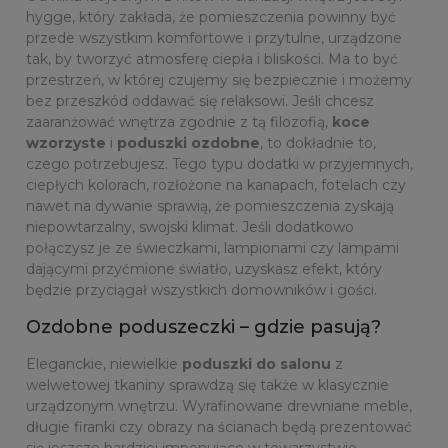
hygge, który zakłada, że pomieszczenia powinny być
przede wszystkim komfortowe i przytulne, urządzone
tak, by tworzyć atmosferę ciepła i bliskości. Ma to być
przestrzeń, w której czujemy się bezpiecznie i możemy
bez przeszkód oddawać się relaksowi. Jeśli chcesz
zaaranżować wnętrza zgodnie z tą filozofią,
koce
wzorzyste
i
poduszki ozdobne
, to dokładnie to,
czego potrzebujesz. Tego typu dodatki w przyjemnych,
ciepłych kolorach, rozłożone na kanapach, fotelach czy
nawet na dywanie sprawią, że pomieszczenia zyskają
niepowtarzalny, swojski klimat. Jeśli dodatkowo
połączysz je ze świeczkami, lampionami czy lampami
dającymi przyćmione światło, uzyskasz efekt, który
będzie przyciągał wszystkich domowników i gości.
Ozdobne poduszeczki – gdzie pasują?
Eleganckie, niewielkie
poduszki do salonu
z
welwetowej tkaniny sprawdzą się także w klasycznie
urządzonym wnętrzu. Wyrafinowane drewniane meble,
długie firanki czy obrazy na ścianach będą prezentować