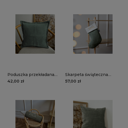
Poduszka przekładana
Skarpeta świąteczna
MANCHESTER LN39 |
MANCHESTER LN39 |
42,00 zł
57,00 zł
ciemnozielony
ciemnozielony