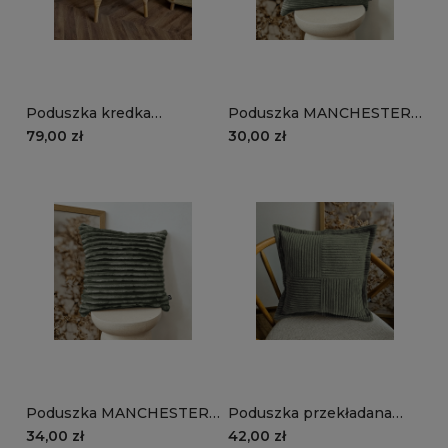
Poduszka kredka
Poduszka MANCHESTER
MANCHESTER LN37 |
LN37 | oliwkowy
79,00 zł
30,00 zł
oliwkowy
Poduszka MANCHESTER
Poduszka przekładana
TL37 | oliwkowy
MANCHESTER LN37 |
34,00 zł
42,00 zł