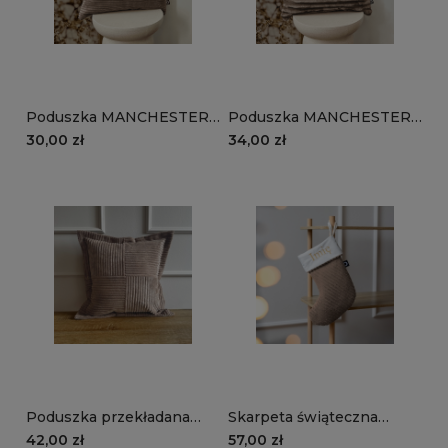
Poduszka MANCHESTER
Poduszka MANCHESTER
LN17 | brązowy
TL17 | brązowy
30,00 zł
34,00 zł
Poduszka przekładana
Skarpeta świąteczna
MANCHESTER LN17 |
MANCHESTER LN17 |
42,00 zł
57,00 zł