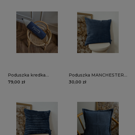
Poduszka kredka
Poduszka MANCHESTER
MANCHESTER LN77 |
LN77 | granatowy
79,00 zł
30,00 zł
granatowy