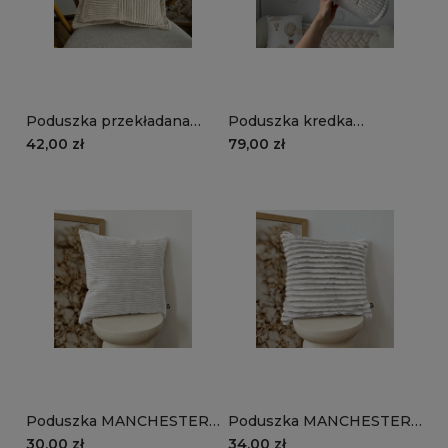
Poduszka przekładana
Poduszka kredka
MANCHESTER LN03 |
MANCHESTER LN01 |
42,00 zł
79,00 zł
beżowy
śmietankowy
Poduszka MANCHESTER
Poduszka MANCHESTER
LN01 | śmietankowy
TL01 | śmietankowy
30,00 zł
34,00 zł