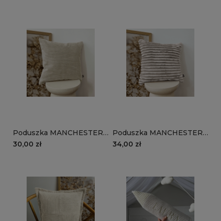
brązowy
brązowy
Poduszka MANCHESTER
Poduszka MANCHESTER
LN03 | beżowy
TL03 | beżowy
30,00 zł
34,00 zł