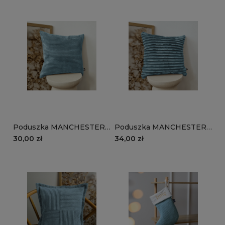
Poduszka MANCHESTER
Poduszka MANCHESTER
LN75 | turkusowy
TL75 | turkusowy
30,00 zł
34,00 zł