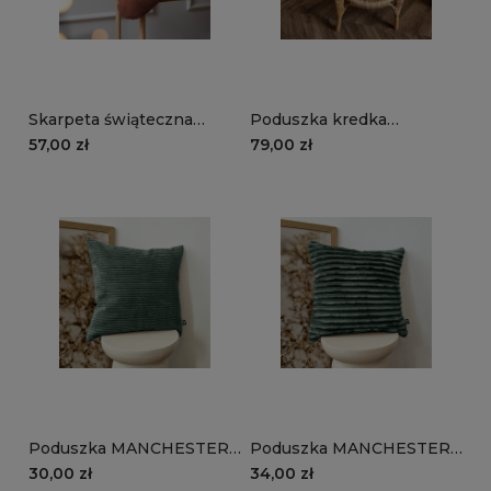
Skarpeta świąteczna
Poduszka kredka
MANCHESTER LN52 |
MANCHESTER LN39 |
57,00 zł
79,00 zł
rudy
ciemnozielony
Poduszka MANCHESTER
Poduszka MANCHESTER
LN39 | ciemnozielony
TL39 | ciemnozielony
30,00 zł
34,00 zł