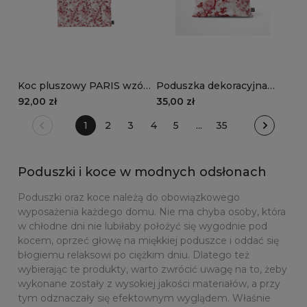
Koc pluszowy PARIS wzór
Poduszka dekoracyjna
PR09 | kwiat wiśni
PARIS wzór PR09 | kwiat
92,00 zł
35,00 zł
wiśni
1
2
3
4
5
...
35
Poduszki i koce w modnych odsłonach
Poduszki oraz koce należą do obowiązkowego
wyposażenia każdego domu. Nie ma chyba osoby, która
w chłodne dni nie lubiłaby położyć się wygodnie pod
kocem, oprzeć głowę na miękkiej poduszce i oddać się
błogiemu relaksowi po ciężkim dniu. Dlatego też
wybierając te produkty, warto zwrócić uwagę na to, żeby
wykonane zostały z wysokiej jakości materiałów, a przy
tym odznaczały się efektownym wyglądem. Właśnie