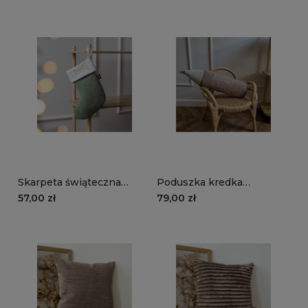
oliwkowy
Skarpeta świąteczna
Poduszka kredka
MANCHESTER LN37 |
MANCHESTER LN17 |
57,00 zł
79,00 zł
oliwkowy
brązowy