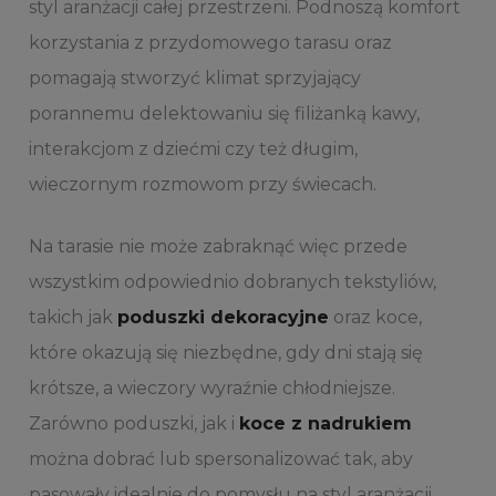
styl aranżacji całej przestrzeni. Podnoszą komfort
korzystania z przydomowego tarasu oraz
pomagają stworzyć klimat sprzyjający
porannemu delektowaniu się filiżanką kawy,
interakcjom z dziećmi czy też długim,
wieczornym rozmowom przy świecach.
Na tarasie nie może zabraknąć więc przede
wszystkim odpowiednio dobranych tekstyliów,
takich jak
poduszki dekoracyjne
oraz koce,
które okazują się niezbędne, gdy dni stają się
krótsze, a wieczory wyraźnie chłodniejsze.
Zarówno poduszki, jak i
koce z nadrukiem
można dobrać lub spersonalizować tak, aby
pasowały idealnie do pomysłu na styl aranżacji