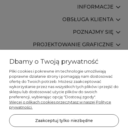
INFORMACJE
OBSŁUGA KLIENTA
POZNAJMY SIĘ
PROJEKTOWANIE GRAFICZNE
Dbamy o Twoją prywatność
Pliki cookies i pokrewne im technologie umożliwiają
poprawne działanie strony i pomagają nam dostosować
ofertę do Twoich potrzeb. Możesz zaakceptować
887 750 445
wykorzystanie przez nas wszystkich tych plików i przejść do
536 346 177
sklepu lub dostosować użycie plików do swoich
preferencji, wybierając opcję "Dostosuj zgody".
Więcej o plikach cookies przeczytasz w naszej Polityce
prywatności.
Zaakceptuj tylko niezbędne
©2026 Wszelkie Prawa Zastrzeżone | DECORDRUK