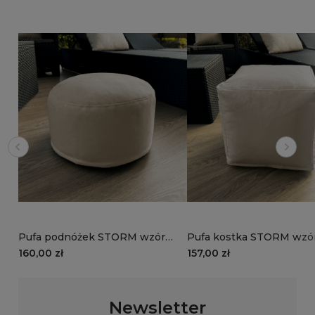
Pufa podnóżek STORM wzór
Pufa kostka STORM wzór
ST17 | beż
beż
160,00 zł
157,00 zł
Newsletter