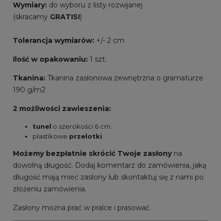
Wymiary:
do wyboru z listy rozwijanej
(skracamy
GRATIS!
)
Tolerancja wymiarów:
+/- 2 cm
Ilość w opakowaniu:
1 szt.
Tkanina:
Tkanina zasłonowa zewnętrzna o gramaturze
190 g/m2
2 możliwości zawieszenia:
tunel
o szerokości 6 cm
plastikowe
przelotki
Możemy bezpłatnie skrócić Twoje zasłony
na
dowolną długość. Dodaj komentarz do zamówienia, jaką
długość mają mieć zasłony lub skontaktuj się z nami po
złożeniu zamówienia.
Zasłony można prać w pralce i prasować.