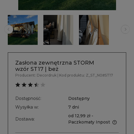
Zasłona zewnętrzna STORM
wzór ST17 | beż
Producent:
Decordruk
| Kod produktu:
Z_ST_N0#ST17
Dostępność:
Dostępny
Wysyłka w:
7 dni
od 12,99 zł
-
Dostawa:
Paczkomaty Inpost