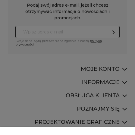
Podaj swój adres e-mail, jeżeli chcesz
otrzymywać informacje o nowościach i
promocjach.
Twoje dane będą przetwarzane zgodnie z naszą
polityką
prywatności
MOJE KONTO
INFORMACJE
OBSŁUGA KLIENTA
POZNAJMY SIĘ
PROJEKTOWANIE GRAFICZNE