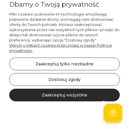
Dbamy o Twoją prywatność
Pliki cookies i pokrewne im technologie umożliwiają
poprawne działanie strony i pomagają nam dostosować
ofertę do Twoich potrzeb. Możesz zaakceptować
887 750 445
wykorzystanie przez nas wszystkich tych plików i przejść do
536 346 177
sklepu lub dostosować użycie plików do swoich
preferencji, wybierając opcję "Dostosuj zgody".
Więcej o plikach cookies przeczytasz w naszej Polityce
prywatności.
Zaakceptuj tylko niezbędne
©2026 Wszelkie Prawa Zastrzeżone | DECORDRUK
Szablon Minimalist by
Ecommercy
Dostosuj zgody
Zaakceptuj wszystkie
Pokaż pełną wersję strony
Kontakt
Szukaj
Konto
Koszyk
Sklep internetowy Shoper Premium