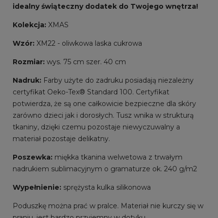
idealny świąteczny dodatek do Twojego wnętrza!
Kolekcja:
XMAS
Wzór:
XM22 - oliwkowa laska cukrowa
Rozmiar:
wys. 75 cm szer. 40 cm
Nadruk:
Farby użyte do zadruku posiadają niezależny
certyfikat Oeko-Tex® Standard 100. Certyfikat
potwierdza, że są one całkowicie bezpieczne dla skóry
zarówno dzieci jak i dorosłych. Tusz wnika w strukturą
tkaniny, dzięki czemu pozostaje niewyczuwalny a
materiał pozostaje delikatny.
Poszewka:
miękka tkanina welwetowa z trwałym
nadrukiem sublimacyjnym o gramaturze ok. 240 g/m2
Wypełnienie:
sprężysta kulka silikonowa
Poduszkę można prać w pralce. Materiał nie kurczy się w
praniu, jest bardzo przyjemny w dotyku.