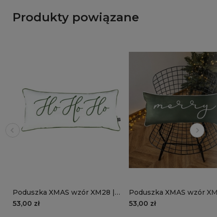
Produkty powiązane
Poduszka XMAS wzór XM28 |
Poduszka XMAS wzór XM
Oliwkowe Ho ho ho
Oliwkowe Merry
53,00 zł
53,00 zł