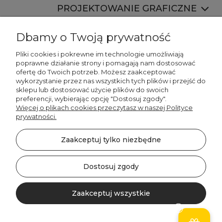
PROJEKTOWANIE GRAFICZNE
Dbamy o Twoją prywatność
Pliki cookies i pokrewne im technologie umożliwiają
poprawne działanie strony i pomagają nam dostosować
ofertę do Twoich potrzeb. Możesz zaakceptować
887 750 445
wykorzystanie przez nas wszystkich tych plików i przejść do
536 346 177
sklepu lub dostosować użycie plików do swoich
preferencji, wybierając opcję "Dostosuj zgody".
Więcej o plikach cookies przeczytasz w naszej Polityce
prywatności.
Zaakceptuj tylko niezbędne
©2026 Wszelkie Prawa Zastrzeżone | DECORDRUK
Szablon Minimalist by
Ecommercy
Dostosuj zgody
Zaakceptuj wszystkie