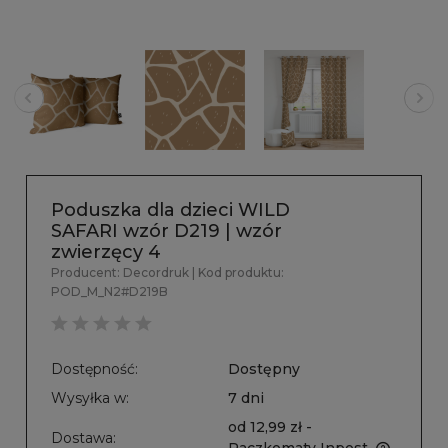
Poduszka dla dzieci WILD
SAFARI wzór D219 | wzór
zwierzęcy 4
Producent:
Decordruk
| Kod produktu:
POD_M_N2#D219B
Dostępność:
Dostępny
Wysyłka w:
7 dni
od 12,99 zł
-
Dostawa: