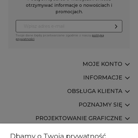
otrzymywać informacje o nowościach i
promocjach.
Twoje dane będą przetwarzane zgodnie z naszą
polityką
prywatności
MOJE KONTO
INFORMACJE
OBSŁUGA KLIENTA
POZNAJMY SIĘ
PROJEKTOWANIE GRAFICZNE
Dbamy o Twoją prywatność