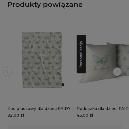
Produkty powiązane
Koc pluszowy dla dzieci FAIRY
Poduszka dla dzieci FAI
TALES wzór D147 | zaczarowane
TALES wzór D147 z imien
92,00 zł
45,00 zł
motyle
zaczarowane motyle