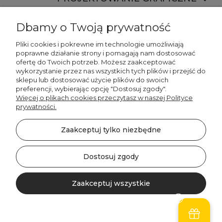
Dbamy o Twoją prywatność
Pliki cookies i pokrewne im technologie umożliwiają
poprawne działanie strony i pomagają nam dostosować
ofertę do Twoich potrzeb. Możesz zaakceptować
887 750 445
wykorzystanie przez nas wszystkich tych plików i przejść do
536 346 177
sklepu lub dostosować użycie plików do swoich
preferencji, wybierając opcję "Dostosuj zgody".
Więcej o plikach cookies przeczytasz w naszej Polityce
prywatności.
Zaakceptuj tylko niezbędne
©2026 Wszelkie Prawa Zastrzeżone | DECORDRUK
Szablon Minimalist by
Ecommercy
Dostosuj zgody
Zaakceptuj wszystkie
Pokaż pełną wersję strony