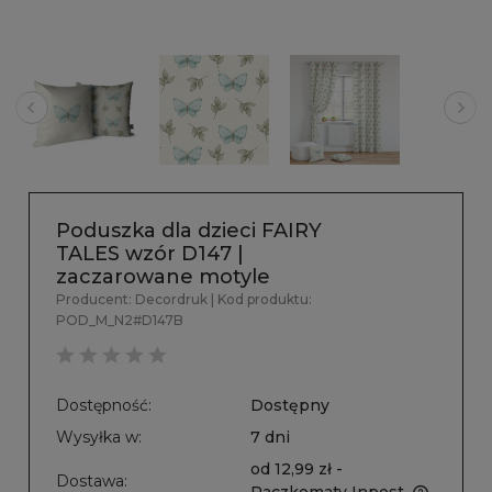
Poduszka dla dzieci FAIRY
TALES wzór D147 |
zaczarowane motyle
Producent:
Decordruk
| Kod produktu:
POD_M_N2#D147B
Dostępność:
Dostępny
Wysyłka w:
7 dni
od 12,99 zł
-
Dostawa: