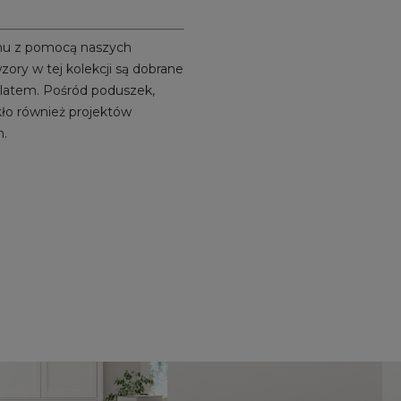
omu z pomocą naszych
ory w tej kolekcji są dobrane
m latem. Pośród poduszek,
akło również projektów
m.