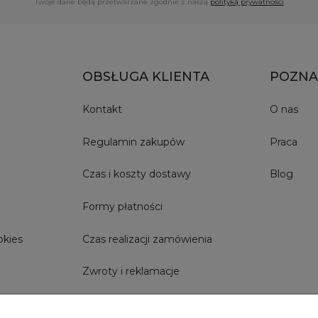
Twoje dane będą przetwarzane zgodnie z naszą
polityką prywatności
OBSŁUGA KLIENTA
POZNA
Kontakt
O nas
Regulamin zakupów
Praca
Czas i koszty dostawy
Blog
Formy płatności
okies
Czas realizacji zamówienia
Zwroty i reklamacje
Szybkie Zwroty