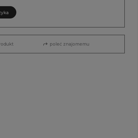
zyka
rodukt
poleć znajomemu