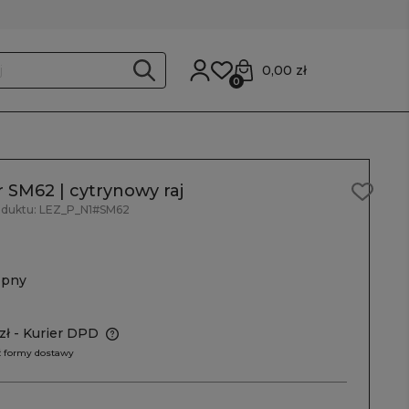
0,00 zł
0
SM62 | cytrynowy raj
oduktu:
LEZ_P_N1#SM62
ępny
zł
- Kurier DPD
 formy dostawy