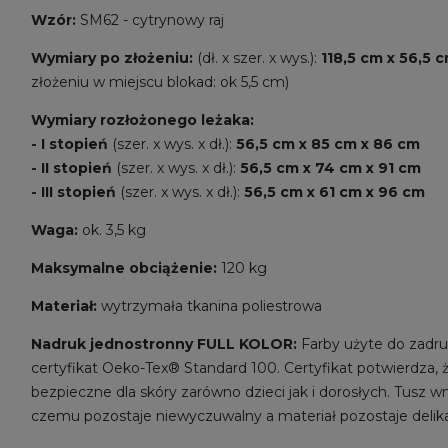
Wzór:
SM62 - cytrynowy raj
Wymiary
po złożeniu:
(dł. x szer. x wys.):
118,5 cm x 56,5 
złożeniu w miejscu blokad: ok 5,5 cm)
Wymiary rozłożonego leżaka:
- I stopień
(szer. x wys. x dł.):
56,5 cm x 85 cm x 86 cm
- II stopień
(szer. x wys. x dł.):
56,5 cm x 74 cm x 91 cm
- III stopień
(szer. x wys. x dł.):
56,5 cm x 61 cm x 96 cm
Waga:
ok. 3,5 kg
Maksymalne obciążenie:
120 kg
Materiał:
wytrzymała tkanina poliestrowa
Nadruk jednostronny FULL KOLOR:
Farby użyte do zadru
certyfikat Oeko-Tex® Standard 100. Certyfikat potwierdza, 
bezpieczne dla skóry zarówno dzieci jak i dorosłych. Tusz wn
czemu pozostaje niewyczuwalny a materiał pozostaje delik