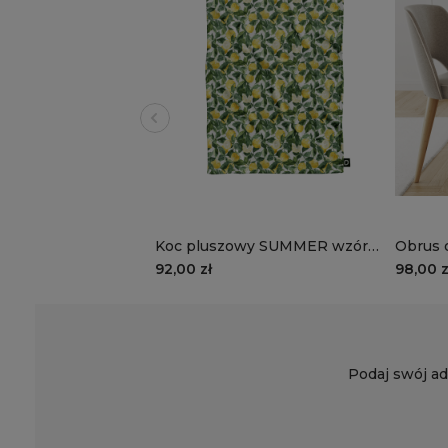
Koc pluszowy SUMMER wzór
Obrus 
SM62 | cytrynowy raj
SM62 | 
92,00 zł
98,00 z
Podaj swój ad