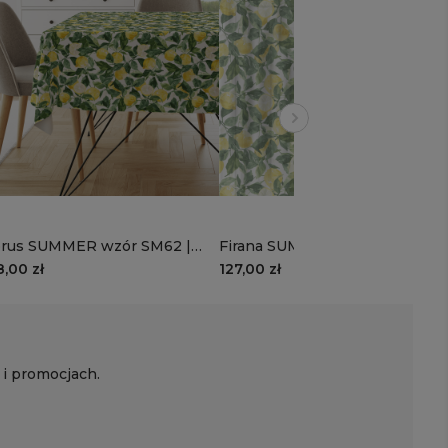
rus SUMMER wzór SM62 |
Firana SUMMER wzór SM62 |
trynowy raj
cytrynowy raj
8,00 zł
127,00 zł
 i promocjach.