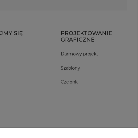
JMY SIĘ
PROJEKTOWANIE
GRAFICZNE
Darmowy projekt
Szablony
Czcionki