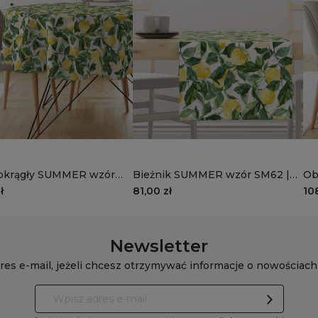
okrągły SUMMER wzór
Bieżnik SUMMER wzór SM62 |
Ob
cytrynowy raj
cytrynowy raj
cy
ł
81,00 zł
10
Newsletter
res e-mail, jeżeli chcesz otrzymywać informacje o nowościach