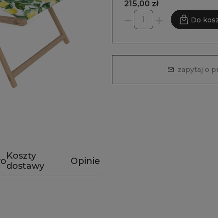
215,00 zł
Do kos
zapytaj o p
Koszty
wo
Opinie
dostawy