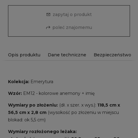
zapytaj o produkt
poleć znajomemu
Opis produktu
Dane techniczne
Bezpieczeństwo
Kolekcja:
Emerytura
Wzór:
EM12 - kolorowe anemony + imię
Wymiary
po złożeniu:
(dł. x szer. x wys.):
118,5 cm x
56,5 cm x 2,8 cm
(wysokość po złożeniu w miejscu
blokad: ok 5,5 cm)
Wymiary rozłożonego leżaka: