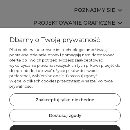
POZNAJMY SIĘ
PROJEKTOWANIE GRAFICZNE
Dbamy o Twoją prywatność
Pliki cookies i pokrewne im technologie umożliwiają
poprawne działanie strony i pomagają nam dostosować
ofertę do Twoich potrzeb. Możesz zaakceptować
887 750 445
wykorzystanie przez nas wszystkich tych plików i przejść do
536 346 177
sklepu lub dostosować użycie plików do swoich
preferencji, wybierając opcję "Dostosuj zgody".
Więcej o plikach cookies przeczytasz w naszej Polityce
prywatności.
Zaakceptuj tylko niezbędne
©2026 Wszelkie Prawa Zastrzeżone | DECORDRUK
Szablon Minimalist by
Ecommercy
Dostosuj zgody