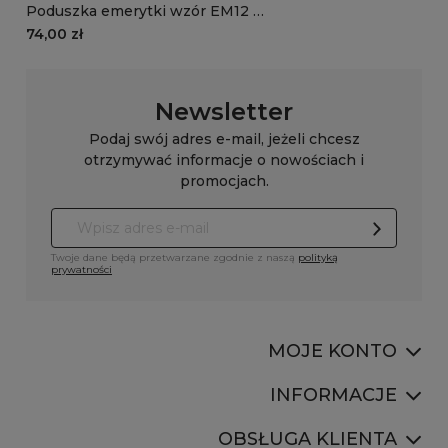
Poduszka emerytki wzór EM12 |
kolorowe anemony
74,00 zł
Newsletter
Podaj swój adres e-mail, jeżeli chcesz
otrzymywać informacje o nowościach i
promocjach.
Twoje dane będą przetwarzane zgodnie z naszą
polityką
prywatności
MOJE KONTO
INFORMACJE
OBSŁUGA KLIENTA