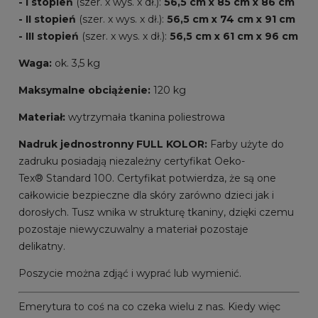
- I stopień
(szer. x wys. x dł.):
56,5 cm x 85 cm x 86 cm
- II stopień
(szer. x wys. x dł.):
56,5 cm x 74 cm x 91 cm
- III stopień
(szer. x wys. x dł.):
56,5 cm x 61 cm x 96 cm
Waga:
ok. 3,5 kg
Maksymalne obciążenie:
120 kg
Materiał:
wytrzymała tkanina poliestrowa
Nadruk jednostronny FULL KOLOR:
Farby użyte do
zadruku posiadają niezależny certyfikat Oeko-
Tex® Standard 100. Certyfikat potwierdza, że są one
całkowicie bezpieczne dla skóry zarówno dzieci jak i
dorosłych. Tusz wnika w strukturę tkaniny, dzięki czemu
pozostaje niewyczuwalny a materiał pozostaje
delikatny.
Poszycie można zdjąć i wyprać lub wymienić.
Emerytura to coś na co czeka wielu z nas. Kiedy więc