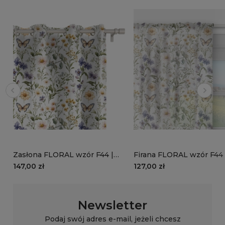
Zasłona FLORAL wzór F44 |
Firana FLORAL wzór F44 
kwiatki i motyle
kwiatki i motyle
147,00 zł
127,00 zł
Newsletter
Podaj swój adres e-mail, jeżeli chcesz