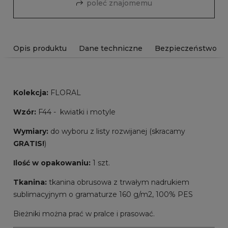
poleć znajomemu
Opis produktu
Dane techniczne
Bezpieczeństwo
Kolekcja:
FLORAL
Wzór:
F44 - kwiatki i motyle
Wymiary:
do wyboru z listy rozwijanej (skracamy
GRATIS!
)
Ilość w opakowaniu:
1 szt.
Tkanina:
tkanina obrusowa z trwałym nadrukiem
sublimacyjnym o gramaturze 160 g/m2, 100% PES
Bieżniki można prać w pralce i prasować.